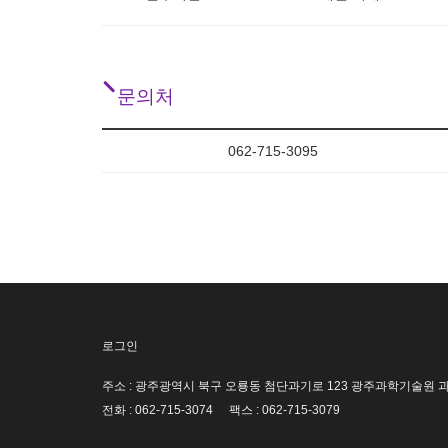
문의처
062-715-3095
로그인
주소 : 광주광역시 북구 오룡동 첨단과기로 123 광주과학기술원
전화 : 062-715-3074
팩스 : 062-715-3079