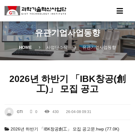
유관기업사업동향
HOME
사업단소식
유관기업사업동향
2026년 하반기 「IBK창공(創
工)」 모집 공고
GTI
0
430
26-04-08 09:31
2026년 하반기 「IBK창공創工」 모집 공고문.hwp (77.0K)