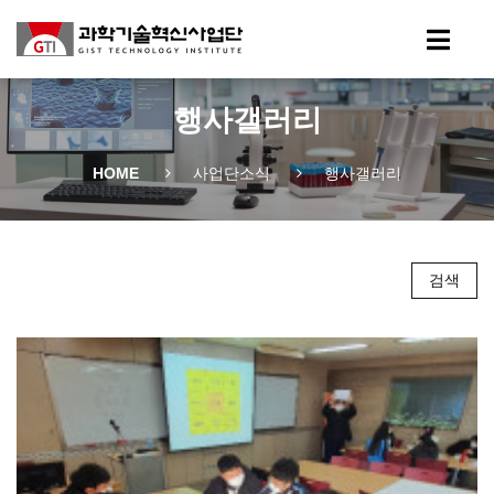
행사갤러리
HOME
사업단소식
행사갤러리
검색
2020년 지역창업체험센터 청소년 창업교
육 프로그램(대촌중 2020.12.8~9)