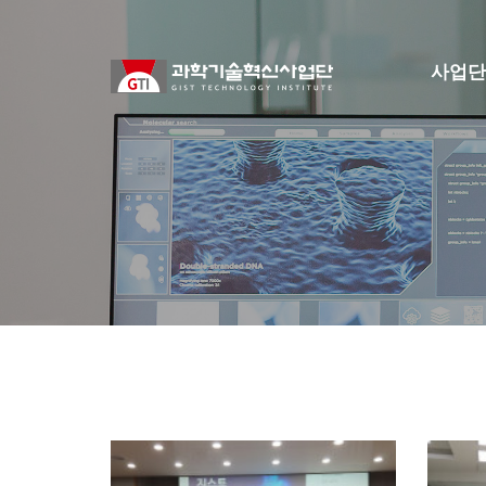
사업단
2019년 지스트 창
업세미나 시리즈 5